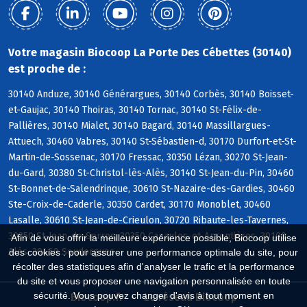
Votre magasin Biocoop La Porte Des Cébettes (30140)
est proche de :
30140 Anduze, 30140 Générargues, 30140 Corbès, 30140 Boisset-
et-Gaujac, 30140 Thoiras, 30140 Tornac, 30140 St-Félix-de-
Pallières, 30140 Mialet, 30140 Bagard, 30140 Massillargues-
Attuech, 30460 Vabres, 30140 St-Sébastien-d, 30170 Durfort-et-St-
Martin-de-Sossenac, 30170 Fressac, 30350 Lézan, 30270 St-Jean-
du-Gard, 30380 St-Christol-lès-Alès, 30140 St-Jean-du-Pin, 30460
St-Bonnet-de-Salendrinque, 30610 St-Nazaire-des-Gardies, 30460
Ste-Croix-de-Caderle, 30350 Cardet, 30170 Monoblet, 30460
Lasalle, 30610 St-Jean-de-Crieulon, 30720 Ribaute-les-Tavernes,
30350 St-Jean-de-Serres, 30350 Canaules-et-Argentières, 30100
Afin de vous offrir la meilleure expérience possible, Biocoop utilise
Alès, 30460 Soudorgues
des cookies : pour assurer une performance optimale du site, pour
récolter des statistiques afin d'analyser le trafic et la performance
du site et vous proposer une navigation personnalisée en toute
sécurité. Vous pouvez changer d'avis à tout moment en
Biocoop.fr
Le réseau Biocoop