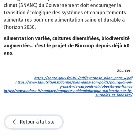
climat (SNANC) du Gouvernement doit encourager la
transition écologique des systèmes et comportements
alimentaires pour une alimentation saine et durable à
l’horizon 2030.
Alimentation variée, cultures diversifiées, biodiversité
augmentée… c’est le projet de Biocoop depuis déjà 40
ans.
Sources :
https://sante.gouv.fr/IMG/pdf/synthese_bilan_pnns_4.pdf
https://www.lanutrition.fr/forme/bien-dans-son-poids/pourquoi-on-
grossit-/le-surpoids-et-lobesite-en-france
https://www.odoxa.fr/sondage/enquete-epidemiologique-nationale-sur-le-
surpoids-et-lobesite/
Retour à la liste