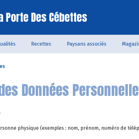
a Porte Des Cébettes
ualités
Recettes
Paysans associés
Magazi
les
des Données Personnell
?
 personne physique (exemples : nom, prénom, numéro de télépho