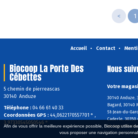
<
1
Accueil
Contact
Menti
Biocoop La Porte Des
Nous suiv
Cébettes
Votre magasi
5 chemin de pierreascas
30140 Anduze
30140 Anduze, 3
Bagard, 30140 M
Téléphone :
04 66 61 40 33
St-Jean-du-Gard
Coordonnées GPS :
44,0622170557701 ° ,
Caderle, 30350 
3,97330545050546 °
et-Argentières
Afin de vous offrir la meilleure expérience possible, Biocoop utilise d
vous proposer une navigation personnal