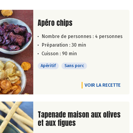
Lire la suite de la recette
Apéro chips
Nombre de personnes :
4 personnes
Préparation : 30 min
Cuisson : 90 min
Apéritif
Sans porc
VOIR LA RECETTE
Lire la suite de la recette
Tapenade maison aux olives
et aux figues