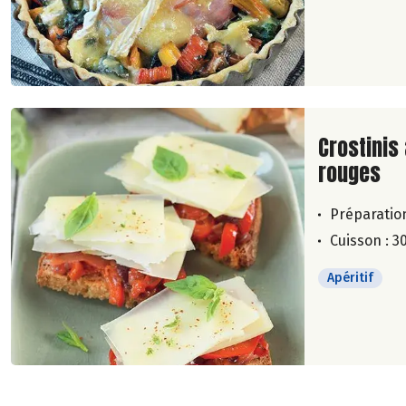
Lire la su
Crostinis
rouges
Préparation
Cuisson : 3
Apéritif