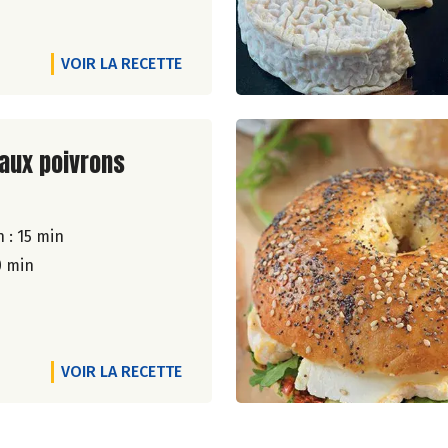
VOIR LA RECETTE
ite de la recette
 aux poivrons
 : 15 min
0 min
VOIR LA RECETTE