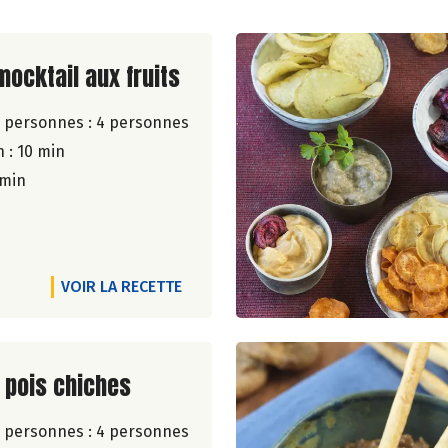
ite de la recette
mocktail aux fruits
 personnes :
4 personnes
 : 10 min
 min
VOIR LA RECETTE
ite de la recette
 pois chiches
 personnes :
4 personnes