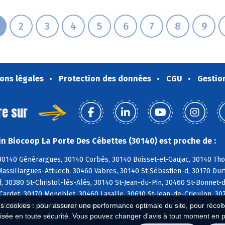
2
3
4
5
6
7
8
9
ons légales
Protection des données
CGU
Gestio
re sur
n Biocoop La Porte Des Cébettes (30140) est proche de :
0140 Générargues, 30140 Corbès, 30140 Boisset-et-Gaujac, 30140 Thoir
assillargues-Attuech, 30460 Vabres, 30140 St-Sébastien-d, 30170 Durf
, 30380 St-Christol-lès-Alès, 30140 St-Jean-du-Pin, 30460 St-Bonnet-
Cardet, 30170 Monoblet, 30460 Lasalle, 30610 St-Jean-de-Crieulon, 30
, 30100 Alès, 30460 Soudorgues
es cookies : pour assurer une performance optimale du site, pour récolter
isée en toute sécurité. Vous pouvez changer d'avis à tout moment en 