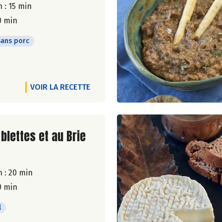
 : 15 min
0 min
Sans porc
VOIR LA RECETTE
ite de la recette
blettes et au Brie
 : 20 min
0 min
l