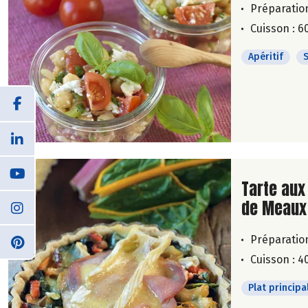
Préparation
Cuisson : 6
Apéritif
Lire la su
Tarte aux 
de Meaux
Préparation
Cuisson : 4
Plat principa