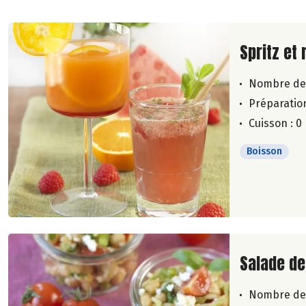
Lire la su
Spritz et 
Nombre de
Préparation
Cuisson : 0
Boisson
Lire la su
Salade de
Nombre de