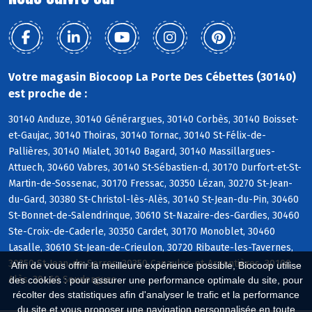
Votre magasin Biocoop La Porte Des Cébettes (30140)
est proche de :
30140 Anduze, 30140 Générargues, 30140 Corbès, 30140 Boisset-
et-Gaujac, 30140 Thoiras, 30140 Tornac, 30140 St-Félix-de-
Pallières, 30140 Mialet, 30140 Bagard, 30140 Massillargues-
Attuech, 30460 Vabres, 30140 St-Sébastien-d, 30170 Durfort-et-St-
Martin-de-Sossenac, 30170 Fressac, 30350 Lézan, 30270 St-Jean-
du-Gard, 30380 St-Christol-lès-Alès, 30140 St-Jean-du-Pin, 30460
St-Bonnet-de-Salendrinque, 30610 St-Nazaire-des-Gardies, 30460
Ste-Croix-de-Caderle, 30350 Cardet, 30170 Monoblet, 30460
Lasalle, 30610 St-Jean-de-Crieulon, 30720 Ribaute-les-Tavernes,
30350 St-Jean-de-Serres, 30350 Canaules-et-Argentières, 30100
Afin de vous offrir la meilleure expérience possible, Biocoop utilise
Alès, 30460 Soudorgues
des cookies : pour assurer une performance optimale du site, pour
récolter des statistiques afin d'analyser le trafic et la performance
du site et vous proposer une navigation personnalisée en toute