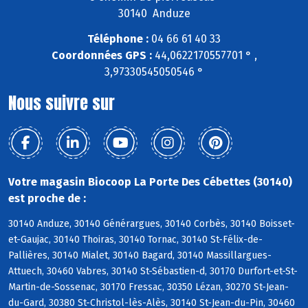
30140 Anduze
Téléphone :
04 66 61 40 33
Coordonnées GPS :
44,0622170557701 ° ,
3,97330545050546 °
Nous suivre sur
Votre magasin Biocoop La Porte Des Cébettes (30140)
est proche de :
30140 Anduze, 30140 Générargues, 30140 Corbès, 30140 Boisset-
et-Gaujac, 30140 Thoiras, 30140 Tornac, 30140 St-Félix-de-
Pallières, 30140 Mialet, 30140 Bagard, 30140 Massillargues-
Attuech, 30460 Vabres, 30140 St-Sébastien-d, 30170 Durfort-et-St-
Martin-de-Sossenac, 30170 Fressac, 30350 Lézan, 30270 St-Jean-
du-Gard, 30380 St-Christol-lès-Alès, 30140 St-Jean-du-Pin, 30460