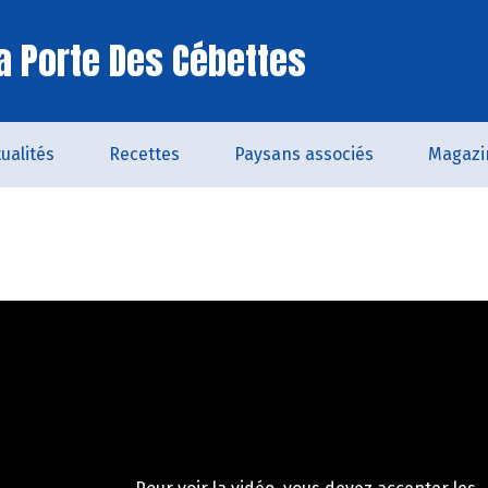
a Porte Des Cébettes
ualités
Recettes
Paysans associés
Magazi