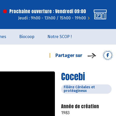
Prochaine ouverture : Vendredi 09:00
Jeudi : 9h00 - 13h00 / 15h00 - 19h00
nes
Biocoop
Notre SCOP !
Partager sur
Cocebi
Filière Céréales et
protéagineux
Année de création
1983