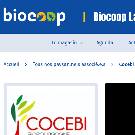
Biocoop L
Le magasin
Agenda
Act
Accueil
Tous nos paysan.ne.s associé.e.s
Cocebi