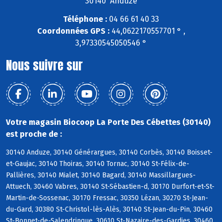
30140 Anduze
Téléphone :
04 66 61 40 33
Coordonnées GPS :
44,0622170557701 ° ,
3,97330545050546 °
Nous suivre sur
Votre magasin Biocoop La Porte Des Cébettes (30140)
est proche de :
30140 Anduze, 30140 Générargues, 30140 Corbès, 30140 Boisset-
et-Gaujac, 30140 Thoiras, 30140 Tornac, 30140 St-Félix-de-
Pallières, 30140 Mialet, 30140 Bagard, 30140 Massillargues-
Attuech, 30460 Vabres, 30140 St-Sébastien-d, 30170 Durfort-et-St-
Martin-de-Sossenac, 30170 Fressac, 30350 Lézan, 30270 St-Jean-
du-Gard, 30380 St-Christol-lès-Alès, 30140 St-Jean-du-Pin, 30460
St-Bonnet-de-Salendrinque, 30610 St-Nazaire-des-Gardies, 30460