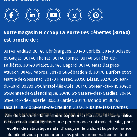
Votre magasin Biocoop La Porte Des Cébettes (30140)
est proche de :
30140 Anduze, 30140 Générargues, 30140 Corbès, 30140 Boisset-
et-Gaujac, 30140 Thoiras, 30140 Tornac, 30140 St-Félix-de-
Pallières, 30140 Mialet, 30140 Bagard, 30140 Massillargues-
Attuech, 30460 Vabres, 30140 St-Sébastien-d, 30170 Durfort-et-St-
Martin-de-Sossenac, 30170 Fressac, 30350 Lézan, 30270 St-Jean-
du-Gard, 30380 St-Christol-lès-Alès, 30140 St-Jean-du-Pin, 30460
St-Bonnet-de-Salendrinque, 30610 St-Nazaire-des-Gardies, 30460
Ste-Croix-de-Caderle, 30350 Cardet, 30170 Monoblet, 30460
Lasalle, 30610 St-Jean-de-Crieulon, 30720 Ribaute-les-Tavernes,
30350 St-Jean-de-Serres, 30350 Canaules-et-Argentières, 30100
Afin de vous offrir la meilleure expérience possible, Biocoop utilise
Alès, 30460 Soudorgues
des cookies : pour assurer une performance optimale du site, pour
récolter des statistiques afin d'analyser le trafic et la performance
du site et vous proposer une navigation personnalisée en toute