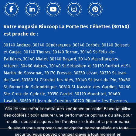
Votre magasin Biocoop La Porte Des Cébettes (30140)
est proche de :
30140 Anduze, 30140 Générargues, 30140 Corbès, 30140 Boisset-
et-Gaujac, 30140 Thoiras, 30140 Tornac, 30140 St-Félix-de-
Pallières, 30140 Mialet, 30140 Bagard, 30140 Massillargues-
Attuech, 30460 Vabres, 30140 St-Sébastien-d, 30170 Durfort-et-St-
Martin-de-Sossenac, 30170 Fressac, 30350 Lézan, 30270 St-Jean-
du-Gard, 30380 St-Christol-lès-Alès, 30140 St-Jean-du-Pin, 30460
St-Bonnet-de-Salendrinque, 30610 St-Nazaire-des-Gardies, 30460
Ste-Croix-de-Caderle, 30350 Cardet, 30170 Monoblet, 30460
Lasalle, 30610 St-Jean-de-Crieulon, 30720 Ribaute-les-Tavernes,
30350 St-Jean-de-Serres, 30350 Canaules-et-Argentières, 30100
Afin de vous offrir la meilleure expérience possible, Biocoop utilise
Alès, 30460 Soudorgues
des cookies : pour assurer une performance optimale du site, pour
récolter des statistiques afin d'analyser le trafic et la performance
du site et vous proposer une navigation personnalisée en toute
sécurité. Vous pouvez changer d'avis à tout moment en
Biocoop.fr
Le réseau Biocoop