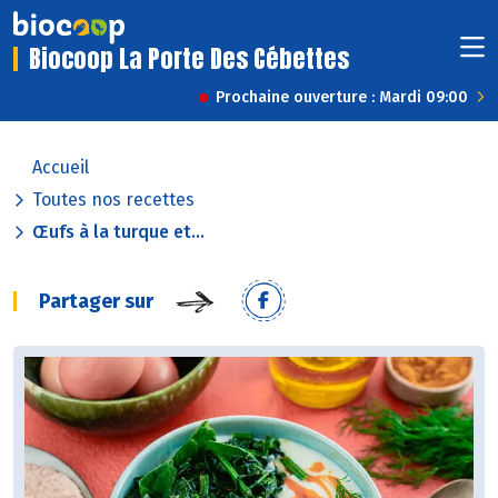
Biocoop La Porte Des Cébettes
Prochaine ouverture : Mardi 09:00
Accueil
Toutes nos recettes
Œufs à la turque et...
Partager sur