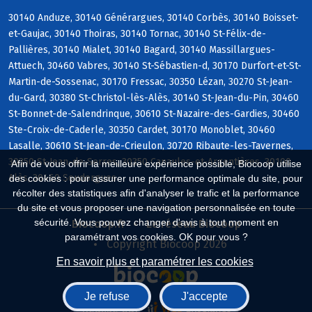
30140 Anduze, 30140 Générargues, 30140 Corbès, 30140 Boisset-
et-Gaujac, 30140 Thoiras, 30140 Tornac, 30140 St-Félix-de-
Pallières, 30140 Mialet, 30140 Bagard, 30140 Massillargues-
Attuech, 30460 Vabres, 30140 St-Sébastien-d, 30170 Durfort-et-St-
Martin-de-Sossenac, 30170 Fressac, 30350 Lézan, 30270 St-Jean-
du-Gard, 30380 St-Christol-lès-Alès, 30140 St-Jean-du-Pin, 30460
St-Bonnet-de-Salendrinque, 30610 St-Nazaire-des-Gardies, 30460
Ste-Croix-de-Caderle, 30350 Cardet, 30170 Monoblet, 30460
Lasalle, 30610 St-Jean-de-Crieulon, 30720 Ribaute-les-Tavernes,
30350 St-Jean-de-Serres, 30350 Canaules-et-Argentières, 30100
Afin de vous offrir la meilleure expérience possible, Biocoop utilise
Alès, 30460 Soudorgues
des cookies : pour assurer une performance optimale du site, pour
récolter des statistiques afin d'analyser le trafic et la performance
du site et vous proposer une navigation personnalisée en toute
sécurité. Vous pouvez changer d'avis à tout moment en
Biocoop.fr
Le réseau Biocoop
paramétrant vos cookies. OK pour vous ?
Copyright Biocoop 2026
En savoir plus et paramétrer les cookies
Je refuse
J'accepte
Réalisé par