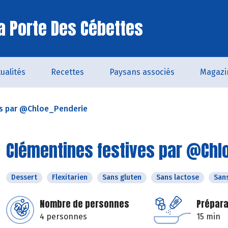
a Porte Des Cébettes
ualités
Recettes
Paysans associés
Magazi
es par @Chloe_Penderie
Clémentines festives par @Chl
Dessert
Flexitarien
Sans gluten
Sans lactose
San
Nombre de personnes
Prépara
4 personnes
15 min