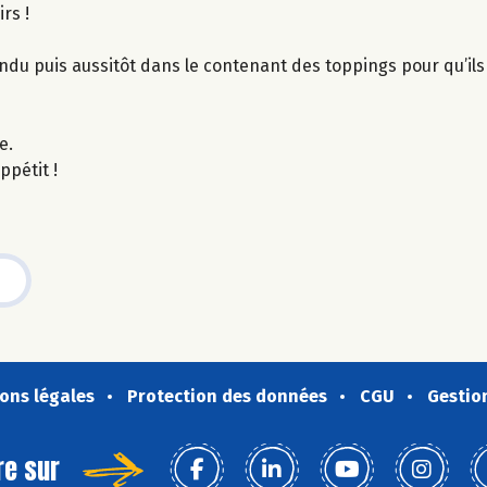
rs !
ndu puis aussitôt dans le contenant des toppings pour qu’il
e.
ppétit !
ons légales
Protection des données
CGU
Gestio
re sur