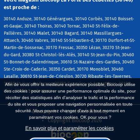
est proche de :
30140 Anduze, 30140 Générargues, 30140 Corbès, 30140 Boisset-
et-Gaujac, 30140 Thoiras, 30140 Tornac, 30140 St-Félix-de-
Pallières, 30140 Mialet, 30140 Bagard, 30140 Massillargues-
Attuech, 30460 Vabres, 30140 St-Sébastien-d, 30170 Durfort-et-St-
Martin-de-Sossenac, 30170 Fressac, 30350 Lézan, 30270 St-Jean-
du-Gard, 30380 St-Christol-lès-Alès, 30140 St-Jean-du-Pin, 30460
St-Bonnet-de-Salendrinque, 30610 St-Nazaire-des-Gardies, 30460
Ste-Croix-de-Caderle, 30350 Cardet, 30170 Monoblet, 30460
Lasalle, 30610 St-Jean-de-Crieulon, 30720 Ribaute-les-Tavernes,
30350 St-Jean-de-Serres, 30350 Canaules-et-Argentières, 30100
Afin de vous offrir la meilleure expérience possible, Biocoop utilise
Alès, 30460 Soudorgues
des cookies : pour assurer une performance optimale du site, pour
récolter des statistiques afin d'analyser le trafic et la performance
du site et vous proposer une navigation personnalisée en toute
sécurité. Vous pouvez changer d'avis à tout moment en
Biocoop.fr
Le réseau Biocoop
paramétrant vos cookies. OK pour vous ?
Copyright Biocoop 2026
En savoir plus et paramétrer les cookies