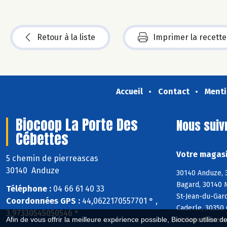
Retour à la liste
Imprimer la recette
Accueil
Contact
Menti
Biocoop La Porte Des
Nous suiv
Cébettes
Votre magasi
5 chemin de pierreascas
30140 Anduze
30140 Anduze, 3
Bagard, 30140 M
Téléphone :
04 66 61 40 33
St-Jean-du-Gard
Coordonnées GPS :
44,0622170557701 ° ,
Caderle, 30350 
3,97330545050546 °
et-Argentières
Afin de vous offrir la meilleure expérience possible, Biocoop utilise d