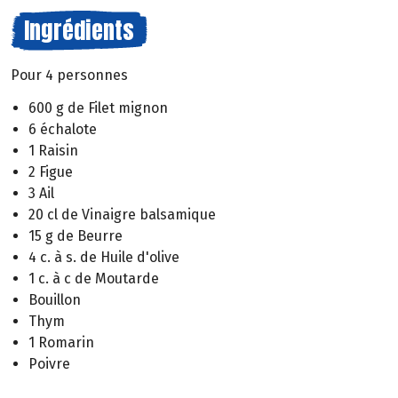
Ingrédients
Pour 4 personnes
600 g de Filet mignon
6 échalote
1 Raisin
2 Figue
3 Ail
20 cl de Vinaigre balsamique
15 g de Beurre
4 c. à s. de Huile d'olive
1 c. à c de Moutarde
Bouillon
Thym
1 Romarin
Poivre