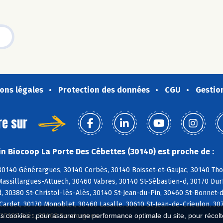
ons légales
Protection des données
CGU
Gestio
re sur
n Biocoop La Porte Des Cébettes (30140) est proche de :
0140 Générargues, 30140 Corbès, 30140 Boisset-et-Gaujac, 30140 Thoir
assillargues-Attuech, 30460 Vabres, 30140 St-Sébastien-d, 30170 Durf
, 30380 St-Christol-lès-Alès, 30140 St-Jean-du-Pin, 30460 St-Bonnet-
Cardet, 30170 Monoblet, 30460 Lasalle, 30610 St-Jean-de-Crieulon, 30
, 30100 Alès, 30460 Soudorgues
es cookies : pour assurer une performance optimale du site, pour récolter