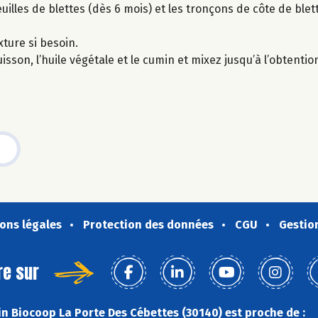
uilles de blettes (dès 6 mois) et les tronçons de côte de blett
xture si besoin.
uisson, l’huile végétale et le cumin et mixez jusqu’à l’obtenti
ons légales
Protection des données
CGU
Gestio
re sur
n Biocoop La Porte Des Cébettes (30140) est proche de :