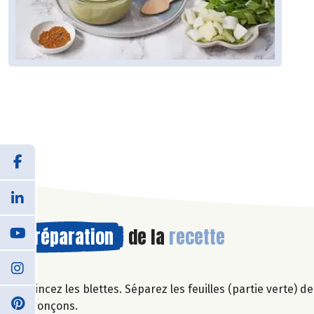
Préparation
de la
recette
Rincez les blettes. Séparez les feuilles (partie verte) de
tronçons.