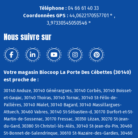
Téléphone :
04 66 61 40 33
Coordonnées GPS :
44,0622170557701 ° ,
3,97330545050546 °
Nous suivre sur
Votre magasin Biocoop La Porte Des Cébettes (30140)
est proche de :
30140 Anduze, 30140 Générargues, 30140 Corbès, 30140 Boisset-
et-Gaujac, 30140 Thoiras, 30140 Tornac, 30140 St-Félix-de-
Pallières, 30140 Mialet, 30140 Bagard, 30140 Massillargues-
Attuech, 30460 Vabres, 30140 St-Sébastien-d, 30170 Durfort-et-St-
Martin-de-Sossenac, 30170 Fressac, 30350 Lézan, 30270 St-Jean-
du-Gard, 30380 St-Christol-lès-Alès, 30140 St-Jean-du-Pin, 30460
St-Bonnet-de-Salendrinque, 30610 St-Nazaire-des-Gardies, 30460