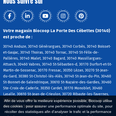
Nous suivre sur
Votre magasin Biocoop La Porte Des Cébettes (30140)
est proche de :
30140 Anduze, 30140 Générargues, 30140 Corbès, 30140 Boisset-
et-Gaujac, 30140 Thoiras, 30140 Tornac, 30140 St-Félix-de-
Pallières, 30140 Mialet, 30140 Bagard, 30140 Massillargues-
Attuech, 30460 Vabres, 30140 St-Sébastien-d, 30170 Durfort-et-St-
Martin-de-Sossenac, 30170 Fressac, 30350 Lézan, 30270 St-Jean-
du-Gard, 30380 St-Christol-lès-Alès, 30140 St-Jean-du-Pin, 30460
St-Bonnet-de-Salendrinque, 30610 St-Nazaire-des-Gardies, 30460
Ste-Croix-de-Caderle, 30350 Cardet, 30170 Monoblet, 30460
Lasalle, 30610 St-Jean-de-Crieulon, 30720 Ribaute-les-Tavernes,
30350 St-Jean-de-Serres, 30350 Canaules-et-Argentières, 30100
Afin de vous offrir la meilleure expérience possible, Biocoop utilise
Alès, 30460 Soudorgues
des cookies : pour assurer une performance optimale du site, pour
récolter des statistiques afin d'analyser le trafic et la performance