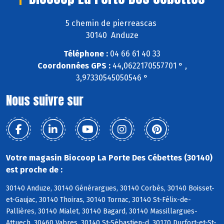
5 chemin de pierreascas
30140 Anduze
Téléphone :
04 66 61 40 33
Coordonnées GPS :
44,0622170557701 ° ,
3,97330545050546 °
Nous suivre sur
Votre magasin Biocoop La Porte Des Cébettes (30140)
est proche de :
30140 Anduze, 30140 Générargues, 30140 Corbès, 30140 Boisset-
et-Gaujac, 30140 Thoiras, 30140 Tornac, 30140 St-Félix-de-
Pallières, 30140 Mialet, 30140 Bagard, 30140 Massillargues-
Attuech, 30460 Vabres, 30140 St-Sébastien-d, 30170 Durfort-et-St-