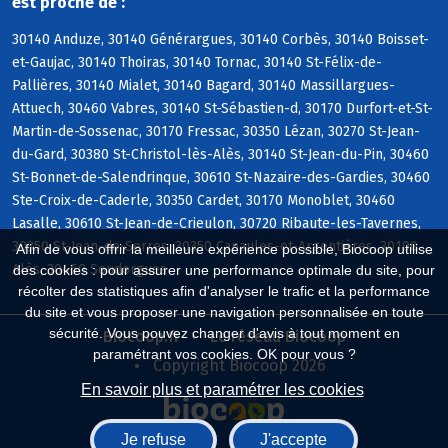
est proche de :
30140 Anduze, 30140 Générargues, 30140 Corbès, 30140 Boisset-
et-Gaujac, 30140 Thoiras, 30140 Tornac, 30140 St-Félix-de-
Pallières, 30140 Mialet, 30140 Bagard, 30140 Massillargues-
Attuech, 30460 Vabres, 30140 St-Sébastien-d, 30170 Durfort-et-St-
Martin-de-Sossenac, 30170 Fressac, 30350 Lézan, 30270 St-Jean-
du-Gard, 30380 St-Christol-lès-Alès, 30140 St-Jean-du-Pin, 30460
St-Bonnet-de-Salendrinque, 30610 St-Nazaire-des-Gardies, 30460
Ste-Croix-de-Caderle, 30350 Cardet, 30170 Monoblet, 30460
Lasalle, 30610 St-Jean-de-Crieulon, 30720 Ribaute-les-Tavernes,
30350 St-Jean-de-Serres, 30350 Canaules-et-Argentières, 30100
Afin de vous offrir la meilleure expérience possible, Biocoop utilise
Alès, 30460 Soudorgues
des cookies : pour assurer une performance optimale du site, pour
récolter des statistiques afin d'analyser le trafic et la performance
du site et vous proposer une navigation personnalisée en toute
sécurité. Vous pouvez changer d'avis à tout moment en
Biocoop.fr
Le réseau Biocoop
paramétrant vos cookies. OK pour vous ?
Copyright Biocoop 2026
En savoir plus et paramétrer les cookies
Je refuse
J'accepte