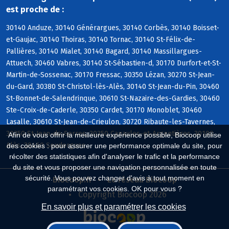
est proche de :
30140 Anduze, 30140 Générargues, 30140 Corbès, 30140 Boisset-
et-Gaujac, 30140 Thoiras, 30140 Tornac, 30140 St-Félix-de-
Pallières, 30140 Mialet, 30140 Bagard, 30140 Massillargues-
Attuech, 30460 Vabres, 30140 St-Sébastien-d, 30170 Durfort-et-St-
Martin-de-Sossenac, 30170 Fressac, 30350 Lézan, 30270 St-Jean-
du-Gard, 30380 St-Christol-lès-Alès, 30140 St-Jean-du-Pin, 30460
St-Bonnet-de-Salendrinque, 30610 St-Nazaire-des-Gardies, 30460
Ste-Croix-de-Caderle, 30350 Cardet, 30170 Monoblet, 30460
Lasalle, 30610 St-Jean-de-Crieulon, 30720 Ribaute-les-Tavernes,
30350 St-Jean-de-Serres, 30350 Canaules-et-Argentières, 30100
Afin de vous offrir la meilleure expérience possible, Biocoop utilise
Alès, 30460 Soudorgues
des cookies : pour assurer une performance optimale du site, pour
récolter des statistiques afin d'analyser le trafic et la performance
du site et vous proposer une navigation personnalisée en toute
sécurité. Vous pouvez changer d'avis à tout moment en
Biocoop.fr
Le réseau Biocoop
paramétrant vos cookies. OK pour vous ?
Copyright Biocoop 2026
En savoir plus et paramétrer les cookies