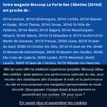
Votre magasin Biocoop La Porte Des Cébettes (30140)
est proche de :
30140 Anduze, 30140 Générargues, 30140 Corbès, 30140 Boisset-
et-Gaujac, 30140 Thoiras, 30140 Tornac, 30140 St-Félix-de-
Pallières, 30140 Mialet, 30140 Bagard, 30140 Massillargues-
Attuech, 30460 Vabres, 30140 St-Sébastien-d, 30170 Durfort-et-St-
Martin-de-Sossenac, 30170 Fressac, 30350 Lézan, 30270 St-Jean-
du-Gard, 30380 St-Christol-lès-Alès, 30140 St-Jean-du-Pin, 30460
St-Bonnet-de-Salendrinque, 30610 St-Nazaire-des-Gardies, 30460
Ste-Croix-de-Caderle, 30350 Cardet, 30170 Monoblet, 30460
Lasalle, 30610 St-Jean-de-Crieulon, 30720 Ribaute-les-Tavernes,
30350 St-Jean-de-Serres, 30350 Canaules-et-Argentières, 30100
Afin de vous offrir la meilleure expérience possible, Biocoop utilise
Alès, 30460 Soudorgues
des cookies : pour assurer une performance optimale du site, pour
récolter des statistiques afin d'analyser le trafic et la performance
du site et vous proposer une navigation personnalisée en toute
sécurité. Vous pouvez changer d'avis à tout moment en
Biocoop.fr
Le réseau Biocoop
paramétrant vos cookies. OK pour vous ?
Copyright Biocoop 2026
En savoir plus et paramétrer les cookies