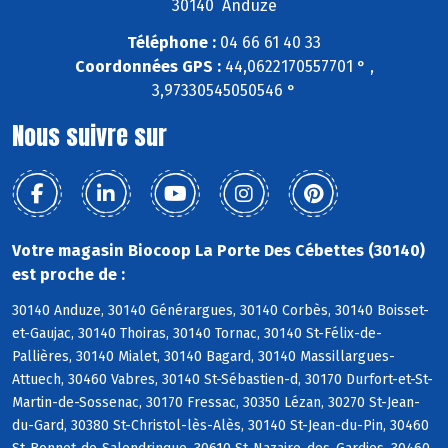
30140 Anduze
Téléphone :
04 66 61 40 33
Coordonnées GPS :
44,0622170557701 ° ,
3,97330545050546 °
Nous suivre sur
Votre magasin Biocoop La Porte Des Cébettes (30140)
est proche de :
30140 Anduze, 30140 Générargues, 30140 Corbès, 30140 Boisset-
et-Gaujac, 30140 Thoiras, 30140 Tornac, 30140 St-Félix-de-
Pallières, 30140 Mialet, 30140 Bagard, 30140 Massillargues-
Attuech, 30460 Vabres, 30140 St-Sébastien-d, 30170 Durfort-et-St-
Martin-de-Sossenac, 30170 Fressac, 30350 Lézan, 30270 St-Jean-
du-Gard, 30380 St-Christol-lès-Alès, 30140 St-Jean-du-Pin, 30460