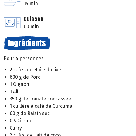
15 min
Cuisson
60 min
Ingrédients
Pour 4 personnes
2 c. à s. de Huile d'olive
600 g de Porc
1 Oignon
1 Ail
350 g de Tomate concassée
1 cuillère à café de Curcuma
60 g de Raisin sec
0.5 Citron
Curry
2 c. à s. de Lait de coco