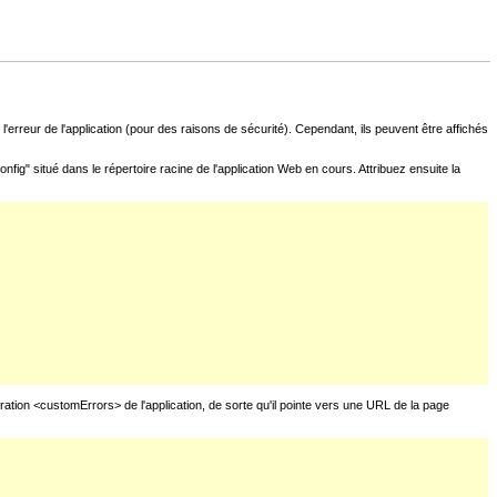
l'erreur de l'application (pour des raisons de sécurité). Cependant, ils peuvent être affichés
fig" situé dans le répertoire racine de l'application Web en cours. Attribuez ensuite la
uration <customErrors> de l'application, de sorte qu'il pointe vers une URL de la page