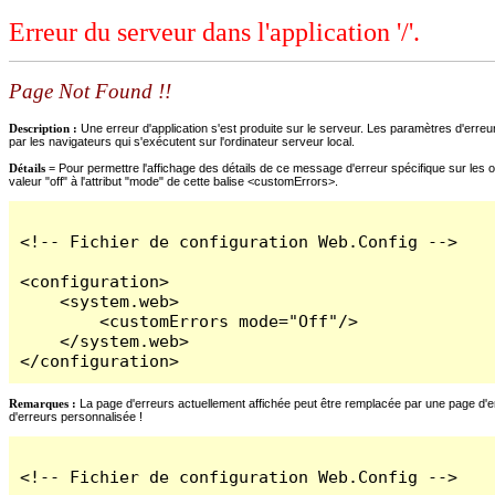
Erreur du serveur dans l'application '/'.
Page Not Found !!
Description :
Une erreur d'application s'est produite sur le serveur. Les paramètres d'erreur
par les navigateurs qui s'exécutent sur l'ordinateur serveur local.
Détails =
Pour permettre l'affichage des détails de ce message d'erreur spécifique sur les o
valeur "off" à l'attribut "mode" de cette balise <customErrors>.
<!-- Fichier de configuration Web.Config -->

<configuration>

    <system.web>

        <customErrors mode="Off"/>

    </system.web>

</configuration>
Remarques :
La page d'erreurs actuellement affichée peut être remplacée par une page d'erre
d'erreurs personnalisée !
<!-- Fichier de configuration Web.Config -->
