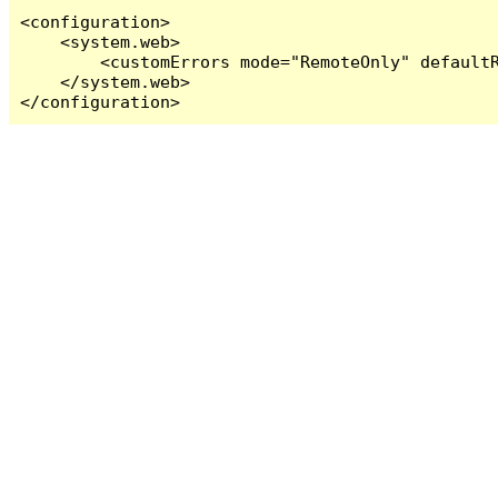
<configuration>

    <system.web>

        <customErrors mode="RemoteOnly" defaultR
    </system.web>

</configuration>