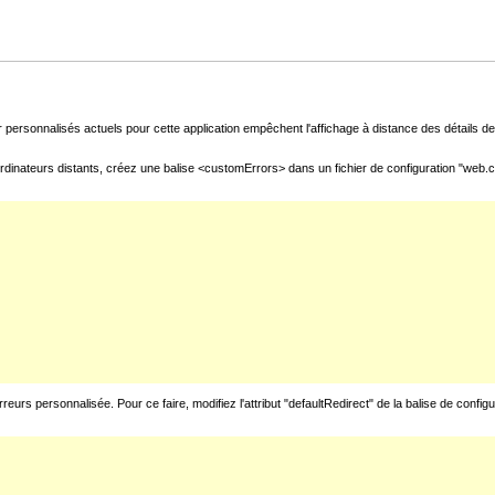
 personnalisés actuels pour cette application empêchent l'affichage à distance des détails de 
rdinateurs distants, créez une balise <customErrors> dans un fichier de configuration "web.con
urs personnalisée. Pour ce faire, modifiez l'attribut "defaultRedirect" de la balise de config