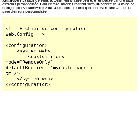
Remarques :
La page d'erreurs actuellement affichée peut être remplacée par une page
d'erreurs personnalisée. Pour ce faire, modifiez l'attribut "defaultRedirect" de la balise de
configuration <customErrors> de l'application, de sorte qu'il pointe vers une URL de la
page d'erreurs personnalisée !
<!-- Fichier de configuration 
Web.Config -->

<configuration>

    <system.web>

        <customErrors 
mode="RemoteOnly" 
defaultRedirect="mycustompage.h
tm"/>

    </system.web>

</configuration>