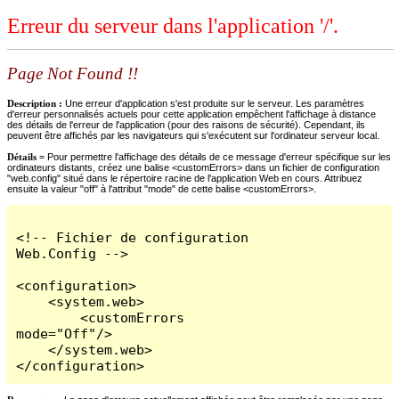
Erreur du serveur dans l'application '/'.
Page Not Found !!
Description :
Une erreur d'application s'est produite sur le serveur. Les paramètres
d'erreur personnalisés actuels pour cette application empêchent l'affichage à distance
des détails de l'erreur de l'application (pour des raisons de sécurité). Cependant, ils
peuvent être affichés par les navigateurs qui s'exécutent sur l'ordinateur serveur local.
Détails =
Pour permettre l'affichage des détails de ce message d'erreur spécifique sur les
ordinateurs distants, créez une balise <customErrors> dans un fichier de configuration
"web.config" situé dans le répertoire racine de l'application Web en cours. Attribuez
ensuite la valeur "off" à l'attribut "mode" de cette balise <customErrors>.
<!-- Fichier de configuration 
Web.Config -->

<configuration>

    <system.web>

        <customErrors 
mode="Off"/>

    </system.web>

</configuration>