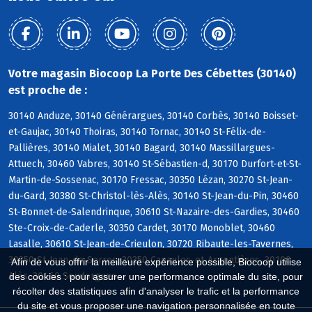
Votre magasin Biocoop La Porte Des Cébettes (30140)
est proche de :
30140 Anduze, 30140 Générargues, 30140 Corbès, 30140 Boisset-
et-Gaujac, 30140 Thoiras, 30140 Tornac, 30140 St-Félix-de-
Pallières, 30140 Mialet, 30140 Bagard, 30140 Massillargues-
Attuech, 30460 Vabres, 30140 St-Sébastien-d, 30170 Durfort-et-St-
Martin-de-Sossenac, 30170 Fressac, 30350 Lézan, 30270 St-Jean-
du-Gard, 30380 St-Christol-lès-Alès, 30140 St-Jean-du-Pin, 30460
St-Bonnet-de-Salendrinque, 30610 St-Nazaire-des-Gardies, 30460
Ste-Croix-de-Caderle, 30350 Cardet, 30170 Monoblet, 30460
Lasalle, 30610 St-Jean-de-Crieulon, 30720 Ribaute-les-Tavernes,
30350 St-Jean-de-Serres, 30350 Canaules-et-Argentières, 30100
Afin de vous offrir la meilleure expérience possible, Biocoop utilise
Alès, 30460 Soudorgues
des cookies : pour assurer une performance optimale du site, pour
récolter des statistiques afin d'analyser le trafic et la performance
du site et vous proposer une navigation personnalisée en toute