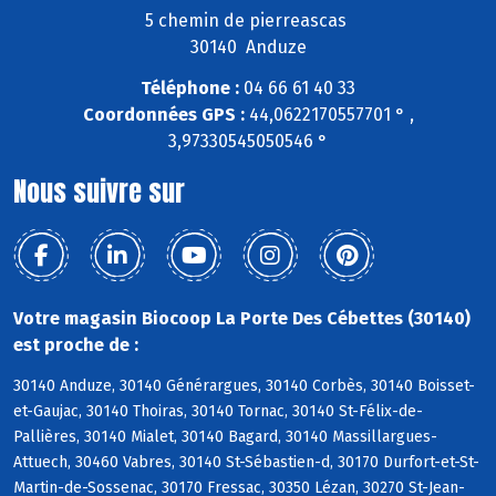
5 chemin de pierreascas
30140 Anduze
Téléphone :
04 66 61 40 33
Coordonnées GPS :
44,0622170557701 ° ,
3,97330545050546 °
Nous suivre sur
Votre magasin Biocoop La Porte Des Cébettes (30140)
est proche de :
30140 Anduze, 30140 Générargues, 30140 Corbès, 30140 Boisset-
et-Gaujac, 30140 Thoiras, 30140 Tornac, 30140 St-Félix-de-
Pallières, 30140 Mialet, 30140 Bagard, 30140 Massillargues-
Attuech, 30460 Vabres, 30140 St-Sébastien-d, 30170 Durfort-et-St-
Martin-de-Sossenac, 30170 Fressac, 30350 Lézan, 30270 St-Jean-