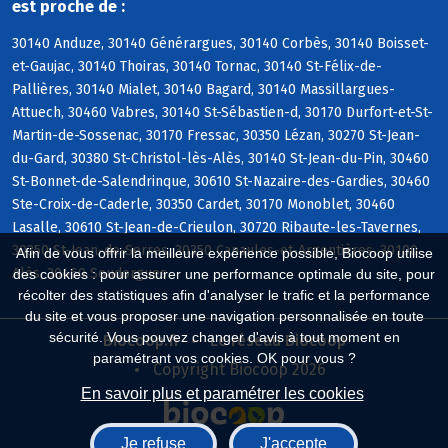
est proche de :
30140 Anduze, 30140 Générargues, 30140 Corbès, 30140 Boisset-
et-Gaujac, 30140 Thoiras, 30140 Tornac, 30140 St-Félix-de-
Pallières, 30140 Mialet, 30140 Bagard, 30140 Massillargues-
Attuech, 30460 Vabres, 30140 St-Sébastien-d, 30170 Durfort-et-St-
Martin-de-Sossenac, 30170 Fressac, 30350 Lézan, 30270 St-Jean-
du-Gard, 30380 St-Christol-lès-Alès, 30140 St-Jean-du-Pin, 30460
St-Bonnet-de-Salendrinque, 30610 St-Nazaire-des-Gardies, 30460
Ste-Croix-de-Caderle, 30350 Cardet, 30170 Monoblet, 30460
Lasalle, 30610 St-Jean-de-Crieulon, 30720 Ribaute-les-Tavernes,
30350 St-Jean-de-Serres, 30350 Canaules-et-Argentières, 30100
Afin de vous offrir la meilleure expérience possible, Biocoop utilise
Alès, 30460 Soudorgues
des cookies : pour assurer une performance optimale du site, pour
récolter des statistiques afin d'analyser le trafic et la performance
du site et vous proposer une navigation personnalisée en toute
sécurité. Vous pouvez changer d'avis à tout moment en
Biocoop.fr
Le réseau Biocoop
paramétrant vos cookies. OK pour vous ?
Copyright Biocoop 2026
En savoir plus et paramétrer les cookies
Je refuse
J'accepte