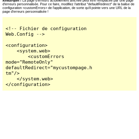
Remarques :
La page d'erreurs actuellement affichée peut être remplacée par une page
d'erreurs personnalisée. Pour ce faire, modifiez l'attribut "defaultRedirect" de la balise de
configuration <customErrors> de l'application, de sorte qu'il pointe vers une URL de la
page d'erreurs personnalisée !
<!-- Fichier de configuration 
Web.Config -->

<configuration>

    <system.web>

        <customErrors 
mode="RemoteOnly" 
defaultRedirect="mycustompage.h
tm"/>

    </system.web>

</configuration>