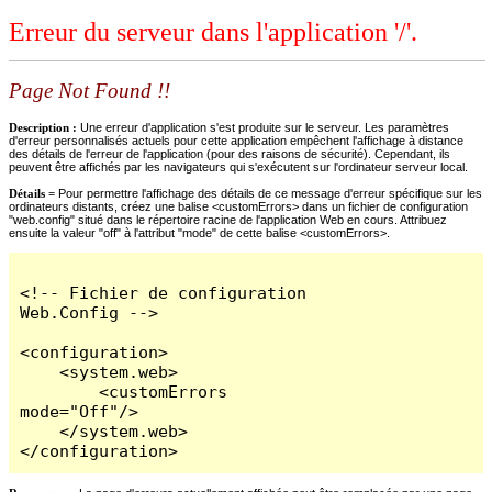
Erreur du serveur dans l'application '/'.
Page Not Found !!
Description :
Une erreur d'application s'est produite sur le serveur. Les paramètres
d'erreur personnalisés actuels pour cette application empêchent l'affichage à distance
des détails de l'erreur de l'application (pour des raisons de sécurité). Cependant, ils
peuvent être affichés par les navigateurs qui s'exécutent sur l'ordinateur serveur local.
Détails =
Pour permettre l'affichage des détails de ce message d'erreur spécifique sur les
ordinateurs distants, créez une balise <customErrors> dans un fichier de configuration
"web.config" situé dans le répertoire racine de l'application Web en cours. Attribuez
ensuite la valeur "off" à l'attribut "mode" de cette balise <customErrors>.
<!-- Fichier de configuration 
Web.Config -->

<configuration>

    <system.web>

        <customErrors 
mode="Off"/>

    </system.web>

</configuration>