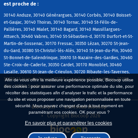
est proche de :
30140 Anduze, 30140 Générargues, 30140 Corbès, 30140 Boisset-
et-Gaujac, 30140 Thoiras, 30140 Tornac, 30140 St-Félix-de-
Pallières, 30140 Mialet, 30140 Bagard, 30140 Massillargues-
Attuech, 30460 Vabres, 30140 St-Sébastien-d, 30170 Durfort-et-St-
Martin-de-Sossenac, 30170 Fressac, 30350 Lézan, 30270 St-Jean-
du-Gard, 30380 St-Christol-lès-Alès, 30140 St-Jean-du-Pin, 30460
St-Bonnet-de-Salendrinque, 30610 St-Nazaire-des-Gardies, 30460
Ste-Croix-de-Caderle, 30350 Cardet, 30170 Monoblet, 30460
Lasalle, 30610 St-Jean-de-Crieulon, 30720 Ribaute-les-Tavernes,
30350 St-Jean-de-Serres, 30350 Canaules-et-Argentières, 30100
Afin de vous offrir la meilleure expérience possible, Biocoop utilise
Alès, 30460 Soudorgues
des cookies : pour assurer une performance optimale du site, pour
récolter des statistiques afin d'analyser le trafic et la performance
du site et vous proposer une navigation personnalisée en toute
sécurité. Vous pouvez changer d'avis à tout moment en
Biocoop.fr
Le réseau Biocoop
paramétrant vos cookies. OK pour vous ?
Copyright Biocoop 2026
En savoir plus et paramétrer les cookies