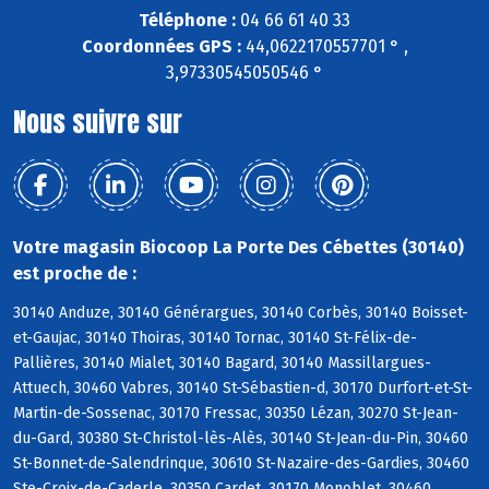
Téléphone :
04 66 61 40 33
Coordonnées GPS :
44,0622170557701 ° ,
3,97330545050546 °
Nous suivre sur
Votre magasin Biocoop La Porte Des Cébettes (30140)
est proche de :
30140 Anduze, 30140 Générargues, 30140 Corbès, 30140 Boisset-
et-Gaujac, 30140 Thoiras, 30140 Tornac, 30140 St-Félix-de-
Pallières, 30140 Mialet, 30140 Bagard, 30140 Massillargues-
Attuech, 30460 Vabres, 30140 St-Sébastien-d, 30170 Durfort-et-St-
Martin-de-Sossenac, 30170 Fressac, 30350 Lézan, 30270 St-Jean-
du-Gard, 30380 St-Christol-lès-Alès, 30140 St-Jean-du-Pin, 30460
St-Bonnet-de-Salendrinque, 30610 St-Nazaire-des-Gardies, 30460
Ste-Croix-de-Caderle, 30350 Cardet, 30170 Monoblet, 30460