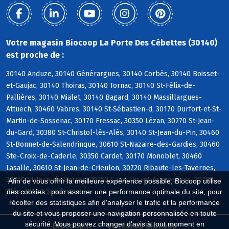
Votre magasin Biocoop La Porte Des Cébettes (30140)
est proche de :
30140 Anduze, 30140 Générargues, 30140 Corbès, 30140 Boisset-
et-Gaujac, 30140 Thoiras, 30140 Tornac, 30140 St-Félix-de-
Pallières, 30140 Mialet, 30140 Bagard, 30140 Massillargues-
Attuech, 30460 Vabres, 30140 St-Sébastien-d, 30170 Durfort-et-St-
Martin-de-Sossenac, 30170 Fressac, 30350 Lézan, 30270 St-Jean-
du-Gard, 30380 St-Christol-lès-Alès, 30140 St-Jean-du-Pin, 30460
St-Bonnet-de-Salendrinque, 30610 St-Nazaire-des-Gardies, 30460
Ste-Croix-de-Caderle, 30350 Cardet, 30170 Monoblet, 30460
Lasalle, 30610 St-Jean-de-Crieulon, 30720 Ribaute-les-Tavernes,
30350 St-Jean-de-Serres, 30350 Canaules-et-Argentières, 30100
Afin de vous offrir la meilleure expérience possible, Biocoop utilise
Alès, 30460 Soudorgues
des cookies : pour assurer une performance optimale du site, pour
récolter des statistiques afin d'analyser le trafic et la performance
du site et vous proposer une navigation personnalisée en toute
sécurité. Vous pouvez changer d'avis à tout moment en
Biocoop.fr
Le réseau Biocoop