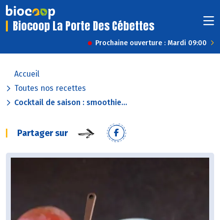
Biocoop La Porte Des Cébettes
Prochaine ouverture : Mardi 09:00
Accueil
Toutes nos recettes
Cocktail de saison : smoothie...
Partager sur