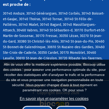
est proche de :
30140 Anduze, 30140 Générargues, 30140 Corbès, 30140 Boisset-
et-Gaujac, 30140 Thoiras, 30140 Tornac, 30140 St-Félix-de-
Pallières, 30140 Mialet, 30140 Bagard, 30140 Massillargues-
Attuech, 30460 Vabres, 30140 St-Sébastien-d, 30170 Durfort-et-St-
Martin-de-Sossenac, 30170 Fressac, 30350 Lézan, 30270 St-Jean-
du-Gard, 30380 St-Christol-lès-Alès, 30140 St-Jean-du-Pin, 30460
St-Bonnet-de-Salendrinque, 30610 St-Nazaire-des-Gardies, 30460
Ste-Croix-de-Caderle, 30350 Cardet, 30170 Monoblet, 30460
Lasalle, 30610 St-Jean-de-Crieulon, 30720 Ribaute-les-Tavernes,
30350 St-Jean-de-Serres, 30350 Canaules-et-Argentières, 30100
Afin de vous offrir la meilleure expérience possible, Biocoop utilise
Alès, 30460 Soudorgues
des cookies : pour assurer une performance optimale du site, pour
récolter des statistiques afin d'analyser le trafic et la performance
du site et vous proposer une navigation personnalisée en toute
sécurité. Vous pouvez changer d'avis à tout moment en
Biocoop.fr
Le réseau Biocoop
paramétrant vos cookies. OK pour vous ?
Copyright Biocoop 2026
En savoir plus et paramétrer les cookies