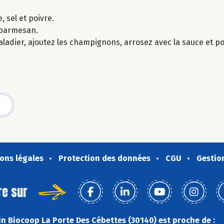
, sel et poivre.
 parmesan.
saladier, ajoutez les champignons, arrosez avec la sauce et p
ons légales
Protection des données
CGU
Gestio
re sur
n Biocoop La Porte Des Cébettes (30140) est proche de :