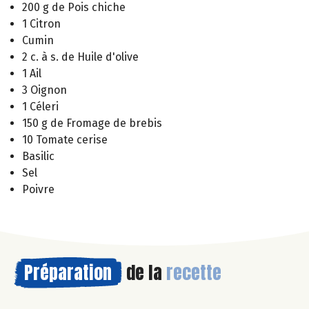
200 g de Pois chiche
1 Citron
Cumin
2 c. à s. de Huile d'olive
1 Ail
3 Oignon
1 Céleri
150 g de Fromage de brebis
10 Tomate cerise
Basilic
Sel
Poivre
Préparation
de la
recette